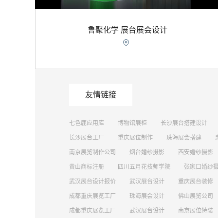
鲁聚化学 展台展会设计

友情链接
七色鹿应用库
博物馆展柜
长沙展台搭建设计
长沙展台工厂
重庆展位制作
珠海展会搭建
南京展览制作公司
烟台婚纱摄影
西安婚纱摄影
黄山商标注册
四川五月花技师学院
张家口婚纱
武汉展台设计报价
武汉展台设计
重庆展台装修
成都重庆展览工厂
珠海展会设计
佛山展览公司
成都重庆展览工厂
武汉展台设计
南京展位特装