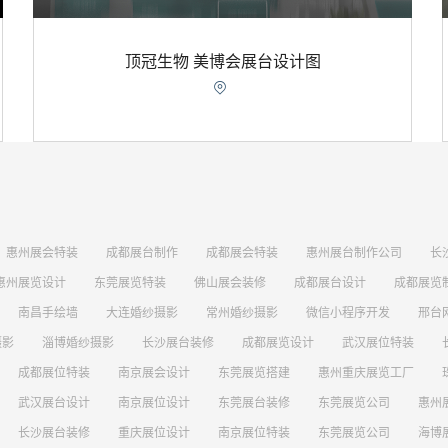
顶冠生物 美博会展台设计图

惠州展会特装
成都展台制作
成都展会特装
惠州展台制作公司
长
惠州展览设计
东莞展览特装
佛山展会装修
成都展台设计
成都展览
南昌手绘墙
大连婚纱摄影
常州婚纱摄影
微信小程序开发
邢台
摄影
淄博婚纱摄影
长沙展台装修
成都展览设计
武汉展位特装
成都展位特装
南京展会设计
东莞展览搭建
惠州重庆展览工厂
武汉展台设计
南京展位设计
东莞展台装修
东莞展览公司
惠州
长沙展台装修
重庆展位设计
南京展位特装
东莞展览公司
海博