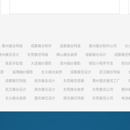
惠州展会特装
成都展台制作
成都展会特装
惠州展台制作公司
长
惠州展览设计
东莞展览特装
佛山展会装修
成都展台设计
成都展览
南昌手绘墙
大连婚纱摄影
常州婚纱摄影
微信小程序开发
邢台
摄影
淄博婚纱摄影
长沙展台装修
成都展览设计
武汉展位特装
成都展位特装
南京展会设计
东莞展览搭建
惠州重庆展览工厂
武汉展台设计
南京展位设计
东莞展台装修
东莞展览公司
惠州
长沙展台装修
重庆展位设计
南京展位特装
东莞展览公司
电池