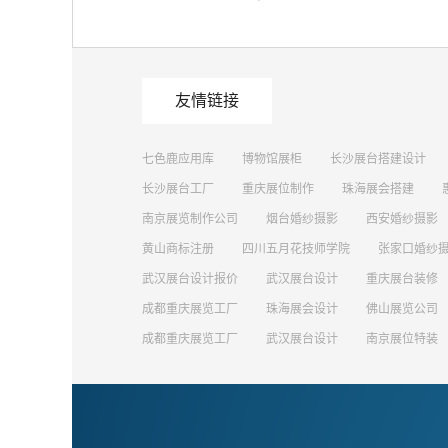
友情链接
七色鹿应用库
博物馆展柜
长沙展台搭建设计
长沙展台工厂
重庆展位制作
珠海展会搭建
南京展览制作公司
烟台婚纱摄影
西安婚纱摄影
黄山商标注册
四川五月花技师学院
张家口婚纱
武汉展台设计报价
武汉展台设计
重庆展台装修
成都重庆展览工厂
珠海展会设计
佛山展览公司
成都重庆展览工厂
武汉展台设计
南京展位特装