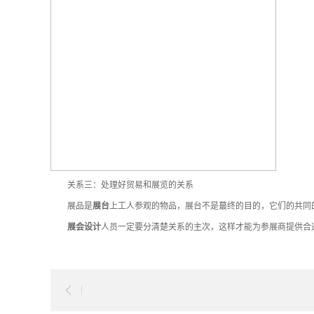
关系三：处理好贸易和展览的关系
展品是
展台
上工人参观的物品，展台不是蕞终的目的，它们的共同
展会设计
人员一定要分清楚关系的主次，这样才能为参展商提供合