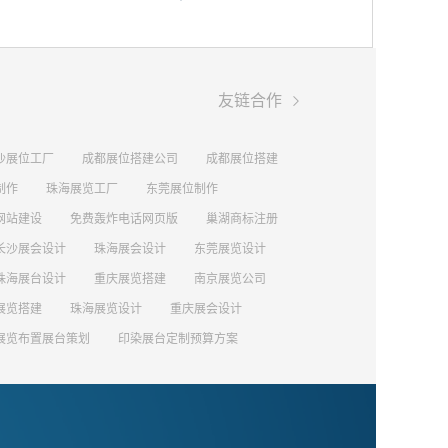

友链合作
沙展位工厂
成都展位搭建公司
成都展位搭建
制作
珠海展览工厂
东莞展位制作
网站建设
免费轰炸电话网页版
巢湖商标注册
长沙展会设计
珠海展会设计
东莞展览设计
珠海展台设计
重庆展览搭建
南京展览公司
展览搭建
珠海展览设计
重庆展会设计
展览布置展台策划
印染展台定制预算方案