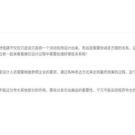
？
计
搭建不仅仅只是说只是将一个活动现场设计出来，而且是需要协调多方面的关系，
在就一起来看看展位设计过程中需要处理好哪些关系呢?
是设计人员需要根据参照企业的要求，通过各种表达方式来达到蕞终效果的过程，这
能过分夸大其他部分的作用，要充分显示出展品的重要性，千万不能出现喧宾夺主的