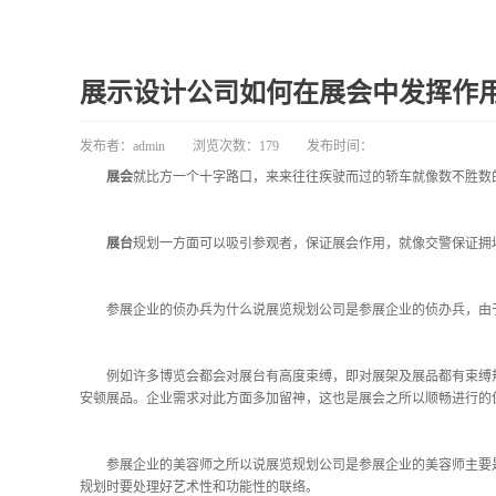
展示设计公司如何在展会中发挥作
发布者：
admin
浏览次数：
179
发布时间：
展会
就比方一个十字路口，来来往往疾驶而过的轿车就像数不胜数
展台
规划一方面可以吸引参观者，保证展会作用，就像交警保证拥
参展企业的侦办兵为什么说展览规划公司是参展企业的侦办兵，由于
例如许多博览会都会对展台有高度束缚，即对展架及展品都有束缚规
安顿展品。企业需求对此方面多加留神，这也是展会之所以顺畅进行的
参展企业的美容师之所以说展览规划公司是参展企业的美容师主要是
规划时要处理好艺术性和功能性的联络。