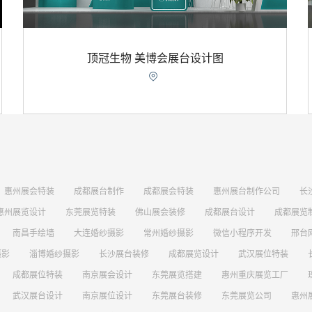
顶冠生物 美博会展台设计图

惠州展会特装
成都展台制作
成都展会特装
惠州展台制作公司
长
惠州展览设计
东莞展览特装
佛山展会装修
成都展台设计
成都展览
南昌手绘墙
大连婚纱摄影
常州婚纱摄影
微信小程序开发
邢台
摄影
淄博婚纱摄影
长沙展台装修
成都展览设计
武汉展位特装
成都展位特装
南京展会设计
东莞展览搭建
惠州重庆展览工厂
武汉展台设计
南京展位设计
东莞展台装修
东莞展览公司
惠州