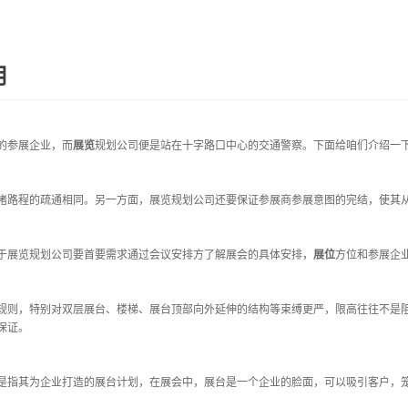
用
的参展企业，而
展览
规划公司便是站在十字路口中心的交通警察。下面给咱们介绍一
堵路程的疏通相同。另一方面，展览规划公司还要保证参展商参展意图的完结，使其
展览规划公司要首要需求通过会议安排方了解展会的具体安排，
展位
方位和参展企
则，特别对双层展台、楼梯、展台顶部向外延伸的结构等束缚更严，限高往往不是阻
保证。
指其为企业打造的展台计划，在展会中，展台是一个企业的脸面，可以吸引客户，笼