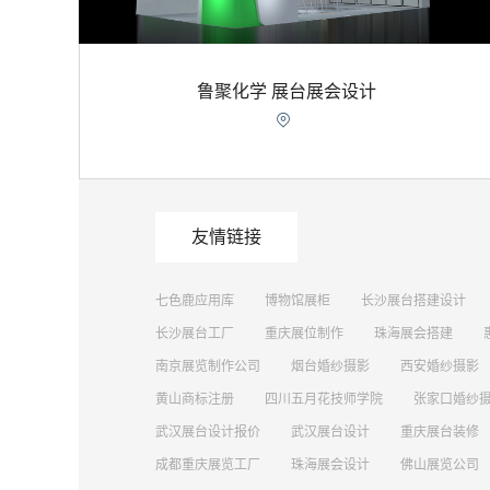
鲁聚化学 展台展会设计

友情链接
七色鹿应用库
博物馆展柜
长沙展台搭建设计
长沙展台工厂
重庆展位制作
珠海展会搭建
南京展览制作公司
烟台婚纱摄影
西安婚纱摄影
黄山商标注册
四川五月花技师学院
张家口婚纱
武汉展台设计报价
武汉展台设计
重庆展台装修
成都重庆展览工厂
珠海展会设计
佛山展览公司